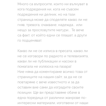
Много са въпросите, които ни вълнуват в
кога подредения ни, кога не съвсем
подредения ни делник, но на тази
страница може да споделяте какво ли не:
гняв, тревога, очакване, надежда... или
нещо за прословутите матури... Те вече
са факт, от който едни се плашат, а други
го подценяват.
Какво ли не се изписа в пресата, какво ли
не се изговори по радиото и телевизията,
какви ли не публикации и насоки в
помагала не излязоха на пазара!
Ние няма да коментираме всичко това от
страниците на нашия сайт, за да не се
повтаряме с вече известното и за да
оставим вие сами да изградите своите
позиции. Ще ви представяме обаче в
една поредица от различни жанрове по-
интересни материали, изготвени от наши