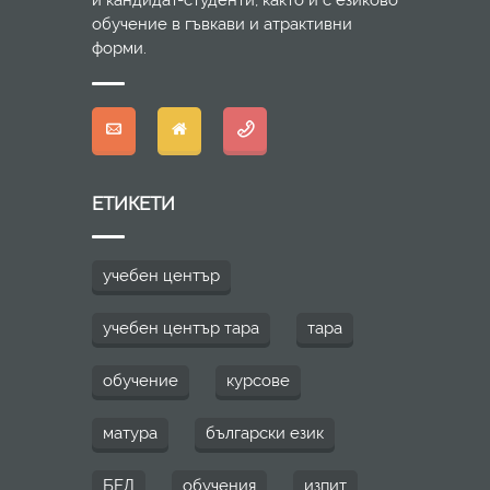
и кандидат-студенти, както и с езиково
обучение в гъвкави и атрактивни
форми.
ЕТИКЕТИ
учебен център
учебен център тара
тара
обучение
курсове
матура
български език
БЕЛ
обучения
изпит