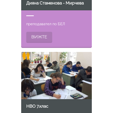
Дияна Стаменова - Мирчева
преподавател по БЕЛ
ВИЖТЕ
НВО 7.клас