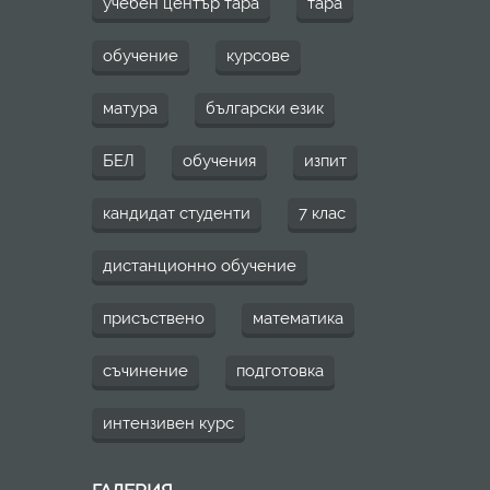
учебен център тара
тара
обучение
курсове
матура
български език
БЕЛ
обучения
изпит
кандидат студенти
7 клас
дистанционно обучение
присъствено
математика
съчинение
подготовка
интензивен курс